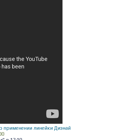
о применении линейки Диэнай
00
” в 17:10