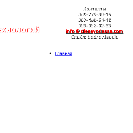
Контакты
048-770-00-15
067-488-64-18
093-032-92-33
ехнологий
info @ dienayodessa.com
Скайп: bodrov.leonid
Главная