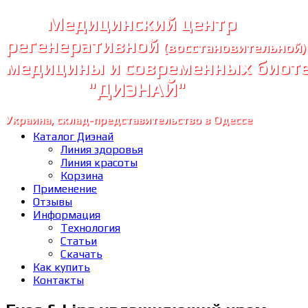
Медицинский центр
регенеративной
(восстановительной)
медицины и современных биот
"ДИЭНАЙ"
Украина, склад-представительство в Одессе
Каталог Диэнай
Линия здоровья
Линия красоты
Корзина
Применение
Отзывы
Информация
Технология
Статьи
Скачать
Как купить
Контакты