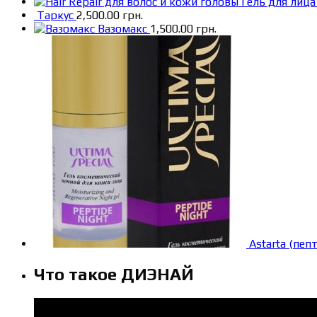
Гель для лиц
Таркус
2,500.00
грн.
Вазомакс
1,500.00
грн.
Astarta (пеп
Что такое ДИЭНАЙ