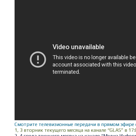
Смотрите телевизионные передачи в прямом эфире 
1, 3 вторник текущего месяца на канале “GLAS” в 17:
2, 4 среда текущего месяца на канале “Медиа Информ