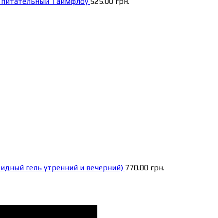
а питательный Таймфлоу
525.00
грн.
тидный гель утренний и вечерний)
770.00
грн.