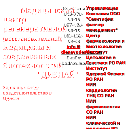
Медицинский
Управляющая
Контакты
Компания ООО
048-770-
центр
"Саентифик
00-15
фьючер
067-488-
регенеративной
менеджмент"
64-18
Центр
093-032-
(восстановительной)
фармокологии и
92-33
медицины и
Биотехнологии
info @
Институт
dienayodessa.com
современных
Цитологии и
Скайп:
Генетики РО РАH
bodrov.leonid
биотехнологий
Институт
"ДИЭНАЙ"
Ядерной Физики
РО РАH
НИИ
Украина, склад-
кардиологии
представительство в
ТНЦ СО РАH
Одессе
НИИ
фармакологии
СО РАH
НИИ
клинической и
медицины РО