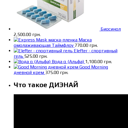
Биосинол
2,500.00
грн.
Маска
омолаживающая Таймфлоу
770.00
грн.
Elefter - спортивный
гель
525.00
грн.
Вода α (Альфа)
1,100.00
грн.
Good Morning
дневной крем
375.00
грн.
Что такое ДИЭНАЙ