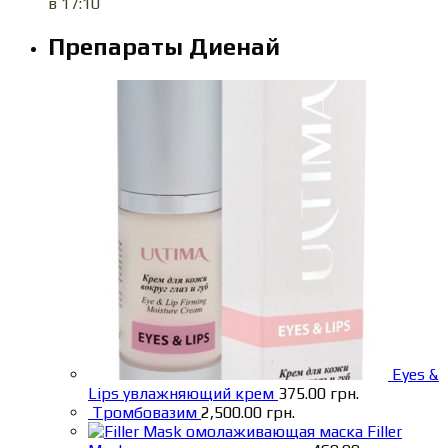
в 17:10
Препараты Диенай
Eyes &
Lips увлажняющий крем
375.00
грн.
Тромбовазим
2,500.00
грн.
Filler