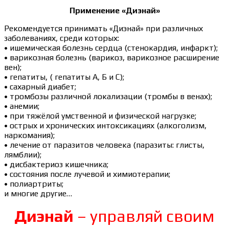
Применение «Диэнай»
Рекомендуется принимать «Диэнай» при различных
заболеваниях, среди которых:
• ишемическая болезнь сердца (стенокардия, инфаркт);
• варикозная болезнь (варикоз, варикозное расширение
вен);
• гепатиты, ( гепатиты А, Б и С);
• сахарный диабет;
• тромбозы различной локализации (тромбы в венах);
• анемии;
• при тяжёлой умственной и физической нагрузке;
• острых и хронических интоксикациях (алкоголизм,
наркомания);
• лечение от паразитов человека (паразиты: глисты,
лямблии);
• дисбактериоз кишечника;
• состояния после лучевой и химиотерапии;
• полиартриты;
и многие другие…
Диэнай
– управляй своим