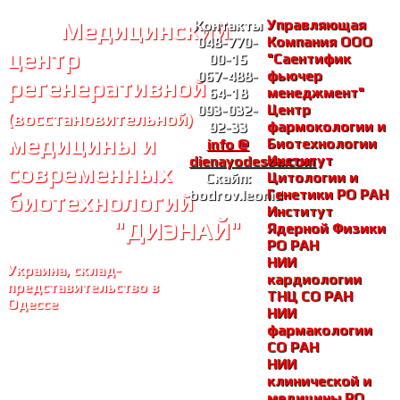
Медицинский
Управляющая
Контакты
Компания ООО
048-770-
центр
"Саентифик
00-15
фьючер
067-488-
регенеративной
менеджмент"
64-18
Центр
093-032-
(восстановительной)
фармокологии и
92-33
медицины и
Биотехнологии
info @
Институт
dienayodessa.com
современных
Цитологии и
Скайп:
Генетики РО РАH
bodrov.leonid
биотехнологий
Институт
"ДИЭНАЙ"
Ядерной Физики
РО РАH
НИИ
Украина, склад-
кардиологии
представительство в
ТНЦ СО РАH
Одессе
НИИ
фармакологии
СО РАH
НИИ
клинической и
медицины РО