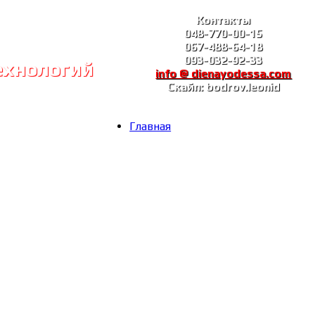
Контакты
048-770-00-15
067-488-64-18
093-032-92-33
ехнологий
info @ dienayodessa.com
Скайп: bodrov.leonid
Главная