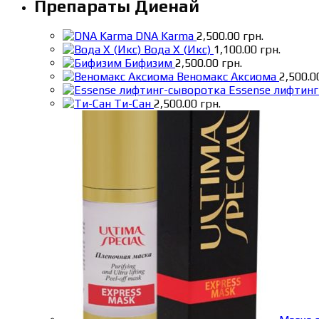
Препараты Диенай
DNA Karma
2,500.00
грн.
Вода X (Икс)
1,100.00
грн.
Бифизим
2,500.00
грн.
Веномакс Аксиома
2,500.
Essense лифтин
Ти-Сан
2,500.00
грн.