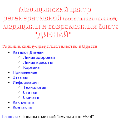
Медицинский центр
регенеративной
(восстановительной)
медицины и современных биот
"ДИЭНАЙ"
Украина, склад-представительство в Одессе
Каталог Диэнай
Линия здоровья
Линия красоты
Корзина
Применение
Отзывы
Информация
Технология
Статьи
Скачать
Как купить
Контакты
Главная
/ Товары с меткой “эмульгатор E524”