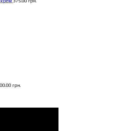
 крем
375.00
грн.
500.00
грн.