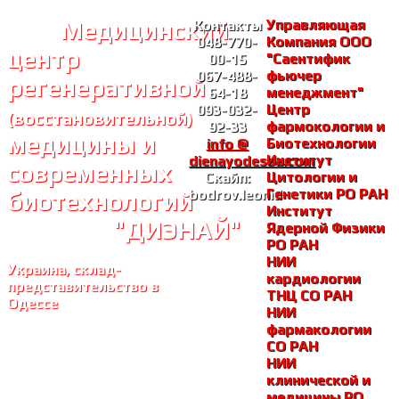
Медицинский
Управляющая
Контакты
Компания ООО
048-770-
центр
"Саентифик
00-15
фьючер
067-488-
регенеративной
менеджмент"
64-18
Центр
093-032-
(восстановительной)
фармокологии и
92-33
медицины и
Биотехнологии
info @
Институт
dienayodessa.com
современных
Цитологии и
Скайп:
Генетики РО РАH
bodrov.leonid
биотехнологий
Институт
"ДИЭНАЙ"
Ядерной Физики
РО РАH
НИИ
Украина, склад-
кардиологии
представительство в
ТНЦ СО РАH
Одессе
НИИ
фармакологии
СО РАH
НИИ
клинической и
медицины РО