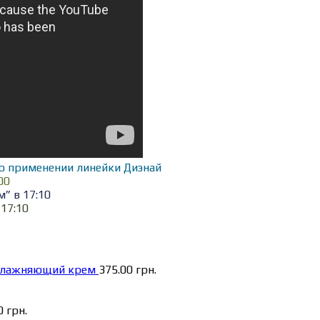
о применении линейки Диэнай
00
” в 17:10
17:10
увлажняющий крем
375.00
грн.
00
грн.