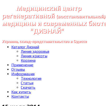
Медицинский центр
регенеративной
(восстановительной)
медицины и современных биот
"ДИЭНАЙ"
Украина, склад-представительство в Одессе
Каталог Диэнай
Линия здоровья
Линия красоты
Корзина
Применение
Отзывы
Информация
Технология
Статьи
Скачать
Как купить
Контакты