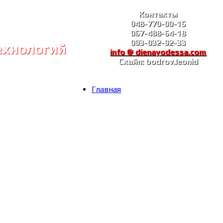
Контакты
048-770-00-15
067-488-64-18
093-032-92-33
ехнологий
info @ dienayodessa.com
Скайп: bodrov.leonid
Главная