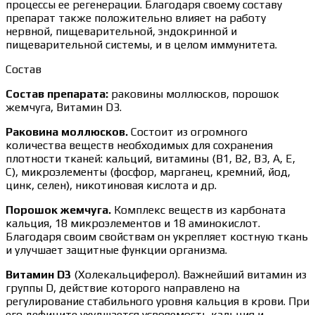
процессы ее регенерации. Благодаря своему составу
препарат также положительно влияет на работу
нервной, пищеварительной, эндокринной и
пищеварительной системы, и в целом иммунитета.
Состав
Состав препарата:
раковины моллюсков, порошок
жемчуга, Витамин D3.
Раковина моллюсков.
Состоит из огромного
количества веществ необходимых для сохранения
плотности тканей: кальций, витамины (B1, B2, B3, A, E,
C), микроэлементы (фосфор, марганец, кремний, йод,
цинк, селен), никотиновая кислота и др.
Порошок жемчуга.
Комплекс веществ из карбоната
кальция, 18 микроэлементов и 18 аминокислот.
Благодаря своим свойствам он укрепляет костную ткань
и улучшает защитные функции организма.
Витамин D3
(Холекальциферол). Важнейший витамин из
группы D, действие которого направлено на
регулирование стабильного уровня кальция в крови. При
его дефиците ухудшается усвояемость кальция и