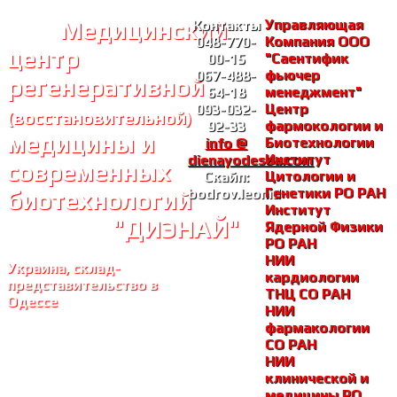
Медицинский
Управляющая
Контакты
Компания ООО
048-770-
центр
"Саентифик
00-15
фьючер
067-488-
регенеративной
менеджмент"
64-18
Центр
093-032-
(восстановительной)
фармокологии и
92-33
медицины и
Биотехнологии
info @
Институт
dienayodessa.com
современных
Цитологии и
Скайп:
Генетики РО РАH
bodrov.leonid
биотехнологий
Институт
"ДИЭНАЙ"
Ядерной Физики
РО РАH
НИИ
Украина, склад-
кардиологии
представительство в
ТНЦ СО РАH
Одессе
НИИ
фармакологии
СО РАH
НИИ
клинической и
медицины РО