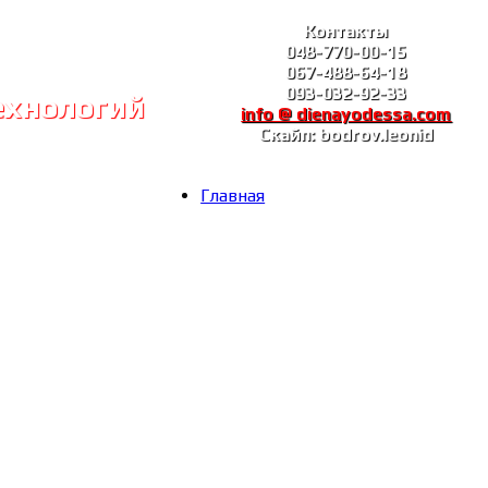
Контакты
048-770-00-15
067-488-64-18
093-032-92-33
ехнологий
info @ dienayodessa.com
Скайп: bodrov.leonid
Главная