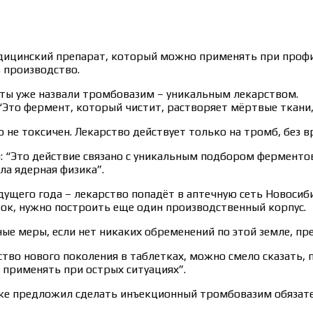
дицинский препарат, который можно применять при профил
 производство.
исты уже назвали тромбовазим – уникальным лекарством.
Это фермент, который чистит, растворяет мёртвые ткани, 
о не токсичен. Лекарство действует только на тромб, без 
: “Это действие связано с уникальным подбором ферментов
а ядерная физика”.
удущего года – лекарство попадёт в аптечную сеть Новосиб
ток, нужно построить еще один производственный корпус.
ые меры, если нет никаких обременений по этой земле, п
тво нового поколения в таблетках, можно смело сказать, 
 применять при острых ситуациях”.
же предложил сделать инъекционный тромбовазим обязат