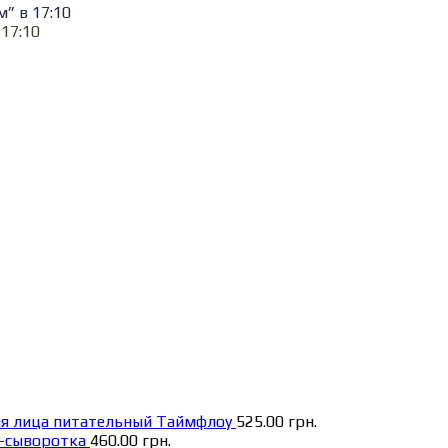
” в 17:10
17:10
ля лица питательный Таймфлоу
525.00
грн.
г-сыворотка
460.00
грн.