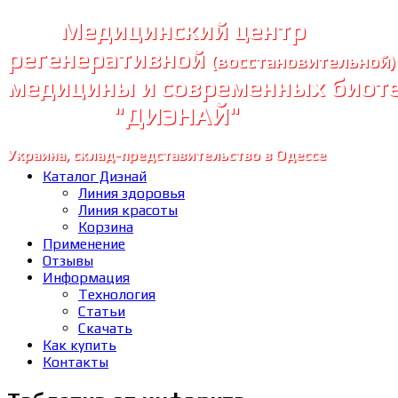
Медицинский центр
регенеративной
(восстановительной)
медицины и современных биот
"ДИЭНАЙ"
Украина, склад-представительство в Одессе
Каталог Диэнай
Линия здоровья
Линия красоты
Корзина
Применение
Отзывы
Информация
Технология
Статьи
Скачать
Как купить
Контакты