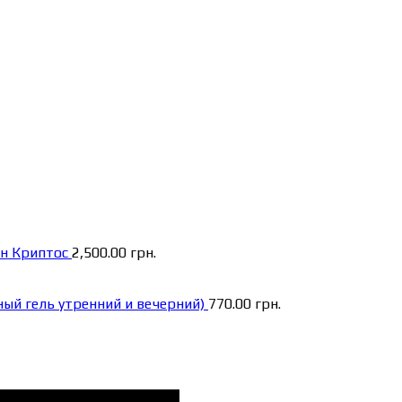
н Криптос
2,500.00
грн.
ный гель утренний и вечерний)
770.00
грн.