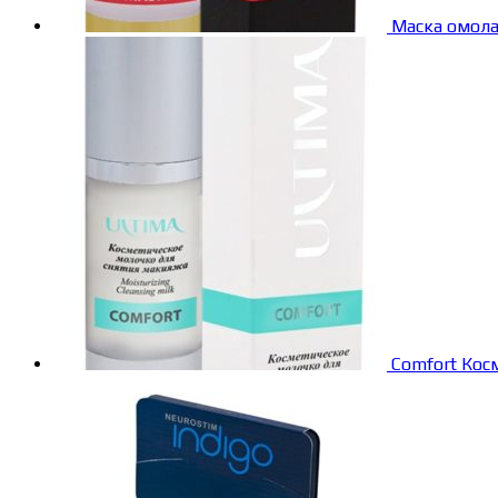
Маска омол
Comfort Кос