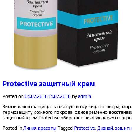
Protective защитный крем
Posted on
04.07.2016
14.07.2016
by
admin
Зимой важно защищать нежную кожу лица от ветра, мороз
термозащиту кожного покрова, одновременно восстанавл
защитный крем Protective оберегает нежную кожу от агре
Posted in
Линия красоты
Tagged
Protective
,
Диэнай
,
защитн