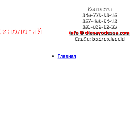
Контакты
048-770-00-15
067-488-64-18
093-032-92-33
ехнологий
info @ dienayodessa.com
Скайп: bodrov.leonid
Главная