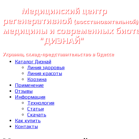
Медицинский центр
регенеративной
(восстановительной)
медицины и современных биот
"ДИЭНАЙ"
Украина, склад-представительство в Одессе
Каталог Диэнай
Линия здоровья
Линия красоты
Корзина
Применение
Отзывы
Информация
Технология
Статьи
Скачать
Как купить
Контакты