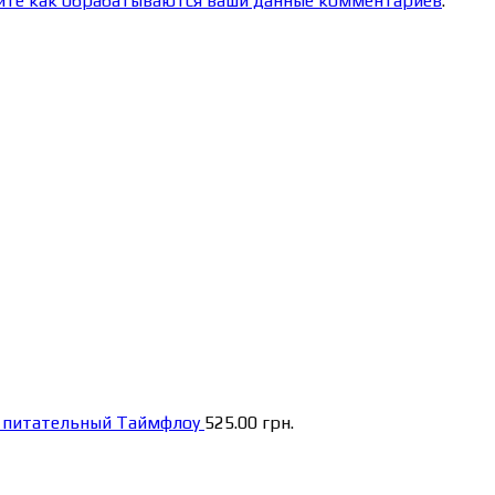
йте как обрабатываются ваши данные комментариев
.
а питательный Таймфлоу
525.00
грн.