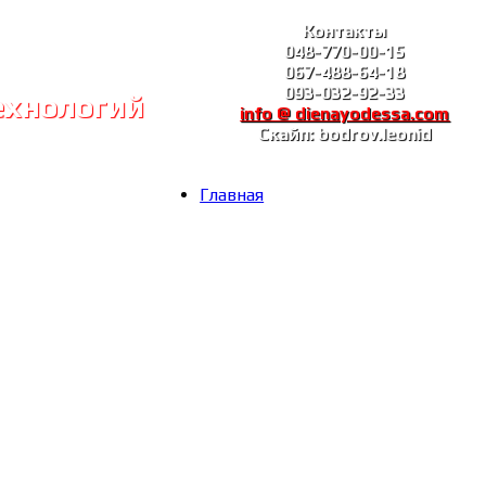
Контакты
048-770-00-15
067-488-64-18
093-032-92-33
ехнологий
info @ dienayodessa.com
Скайп: bodrov.leonid
Главная