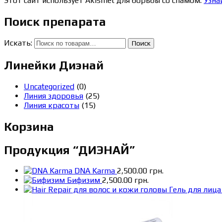
Этот сайт использует Akismet для борьбы со спамом.
Узна
Поиск препарата
Искать:
Поиск
Линейки Диэнай
Uncategorized
(0)
Линия здоровья
(25)
Линия красоты
(15)
Корзина
Продукция “ДИЭНАЙ”
DNA Karma
2,500.00
грн.
Бифизим
2,500.00
грн.
Гель для лиц