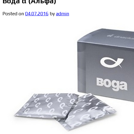
Вода α (Альфа)
Posted on
04.07.2016
by
admin