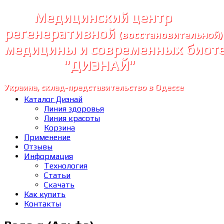
Медицинский центр
регенеративной
(восстановительной)
медицины и современных биот
"ДИЭНАЙ"
Украина, склад-представительство в Одессе
Каталог Диэнай
Линия здоровья
Линия красоты
Корзина
Применение
Отзывы
Информация
Технология
Статьи
Скачать
Как купить
Контакты