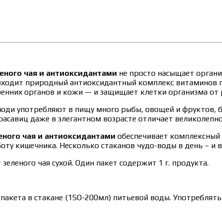
еного чая и антиоксидантами
не просто насыщает органи
ходит природный антиоксидантный комплекс витаминов гр
енних органов и кожи — и защищает клетки организма от 
юди употребляют в пищу много рыбы, овощей и фруктов, бо
асавиц даже в элегантном возрасте отличает великолепное
еного чая и антиоксидантами
обеспечивает комплексный 
оту кишечника. Несколько стаканов чудо-воды в день – и
зеленого чая сухой. Один пакет содержит 1 г. продукта.
акета в стакане (1SО-200мл) питьевой воды. Употреблять