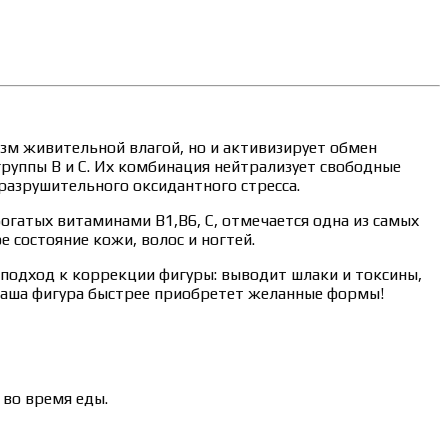
зм живительной влагой, но и активизирует обмен
уппы В и С. Их комбинация нейтрализует свободные
разрушительного оксидантного стресса.
гатых витаминами В1,В6, С, отмечается одна из самых
 состояние кожи, волос и ногтей.
подход к коррекции фигуры: выводит шлаки и токсины,
 ваша фигура быстрее приобретет желанные формы!
 во время еды.