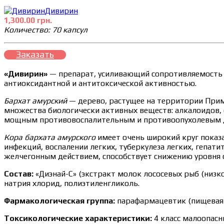
Дивирин
1,300.00 грн.
Количество: 70 капсул
Заказать
«Дивирин»
— препарат, усиливающий сопротивляемость 
антиоксидантной и антитоксической активностью.
Бархат амурский
— дерево, растущее на территории Прим
множества биологически активных веществ: алкалоидов, 
мощным противовоспалительным и противоопухолевым 
Кора бархата амурского
имеет очень широкий круг показа
инфекций, воспалении легких, туберкулеза легких, гепат
желчегонным действием, способствует снижению уровня 
Состав:
«Диэнай-С» (экстракт молок лососевых рыб (низк
натрия хлорид, полиэтиленгликоль.
Фармакологическая группа:
парафармацевтик (пищевая 
Токсикологические характеристики:
4 класс малоопасн