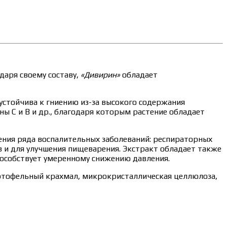
аря своему составу,
«Дивирин»
обладает
устойчива к гниению из-за высокого содержания
ы С и В и др., благодаря которым растение обладает
ения ряда воспалительных заболеваний: респираторных
тв и для улучшения пищеварения. Экстракт обладает также
пособствует умеренному снижению давления.
артофельный крахмал, микрокристаллическая целлюлоза,