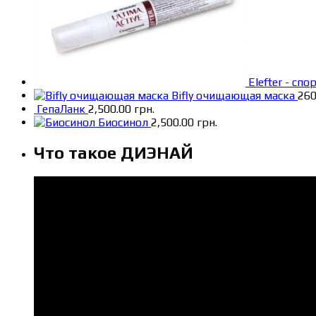
Elefter - сп
Bifly очищающая маска
260
ГепаЛанк
2,500.00
грн.
Биосинол
2,500.00
грн.
Что такое ДИЭНАЙ