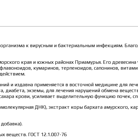
организма к вирусным и бактериальным инфекциям. Благод
орского края и южных районах Приамурья. Его древесина 
флавоноидов, кумаринов, терпеноидов, сапонинов, витамин
действием.
ний и издавна применяется в восточной медицине для леч
ита, диабета, экземы, для лечения нарушений обмена вещес
сахара крови, усиливает выделительную функцию почек, с
омолекулярная ДНК), экстракт коры бархата амурского, к
добавка).
ых веществ. ГОСТ 12.1.007-76