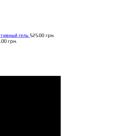
ортивный гель
525.00
грн.
.00
грн.