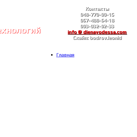
Контакты
048-770-00-15
067-488-64-18
093-032-92-33
ехнологий
info @ dienayodessa.com
Скайп: bodrov.leonid
Главная