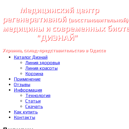
Медицинский центр
регенеративной
(восстановительной)
медицины и современных биот
"ДИЭНАЙ"
Украина, склад-представительство в Одессе
Каталог Диэнай
Линия здоровья
Линия красоты
Корзина
Применение
Отзывы
Информация
Технология
Статьи
Скачать
Как купить
Контакты