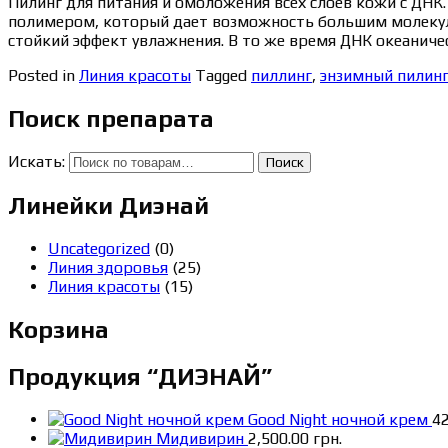
Пилинг для питания и омоложения всех слоeв кожи с ДНК
полимером, который дает возможность большим молекула
стойкий эффект увлажнения. В то же время ДНК океанич
Posted in
Линия красоты
Tagged
пиллинг
,
энзимный пилин
Поиск препарата
Искать:
Поиск
Линейки Диэнай
Uncategorized
(0)
Линия здоровья
(25)
Линия красоты
(15)
Корзина
Продукция “ДИЭНАЙ”
Good Night ночной крем
4
Мидивирин
2,500.00
грн.