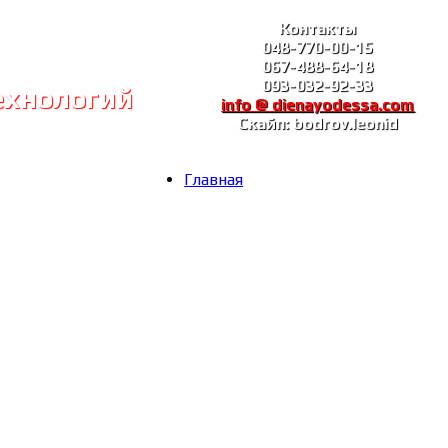
Контакты
048-770-00-15
067-488-64-18
093-032-92-33
ехнологий
info @ dienayodessa.com
Скайп: bodrov.leonid
Главная