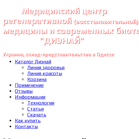
Медицинский центр
регенеративной
(восстановительной)
медицины и современных биот
"ДИЭНАЙ"
Украина, склад-представительство в Одессе
Каталог Диэнай
Линия здоровья
Линия красоты
Корзина
Применение
Отзывы
Информация
Технология
Статьи
Скачать
Как купить
Контакты