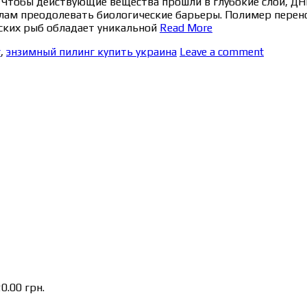
. Чтобы действующие вещества прошли в глубокие слои, ДН
м преодолевать биологические барьеры. Полимер перенос
еских рыб обладает уникальной
Read More
г
,
энзимный пилинг купить украина
Leave a comment
20.00
грн.