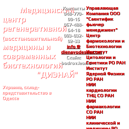
Медицинский
Управляющая
Контакты
Компания ООО
048-770-
центр
"Саентифик
00-15
фьючер
067-488-
регенеративной
менеджмент"
64-18
Центр
093-032-
(восстановительной)
фармокологии и
92-33
медицины и
Биотехнологии
info @
Институт
dienayodessa.com
современных
Цитологии и
Скайп:
Генетики РО РАH
bodrov.leonid
биотехнологий
Институт
"ДИЭНАЙ"
Ядерной Физики
РО РАH
НИИ
Украина, склад-
кардиологии
представительство в
ТНЦ СО РАH
Одессе
НИИ
фармакологии
СО РАH
НИИ
клинической и
медицины РО