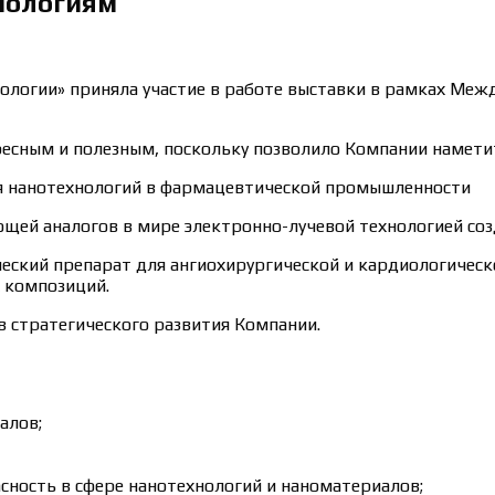
нологиям
ологии» приняла участие в работе выставки в рамках Меж
ресным и полезным, поскольку позволило Компании наметит
я нанотехнологий в фармацевтической промышленности
ющей аналогов в мире электронно-лучевой технологией со
ский препарат для ангиохирургической и кардиологическо
 композиций.
в стратегического развития Компании.
алов;
сность в сфере нанотехнологий и наноматериалов;