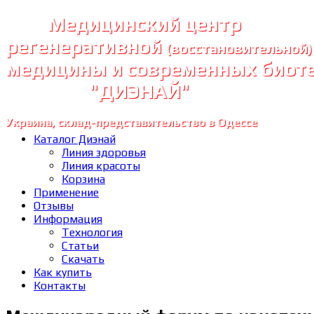
Медицинский центр
регенеративной
(восстановительной)
медицины и современных биот
"ДИЭНАЙ"
Украина, склад-представительство в Одессе
Каталог Диэнай
Линия здоровья
Линия красоты
Корзина
Применение
Отзывы
Информация
Технология
Статьи
Скачать
Как купить
Контакты