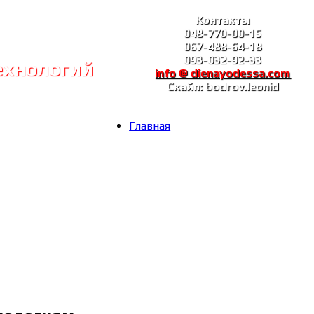
Контакты
048-770-00-15
067-488-64-18
093-032-92-33
ехнологий
info @ dienayodessa.com
Скайп: bodrov.leonid
Главная