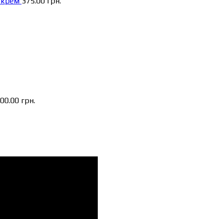
 крем
375.00
грн.
500.00
грн.