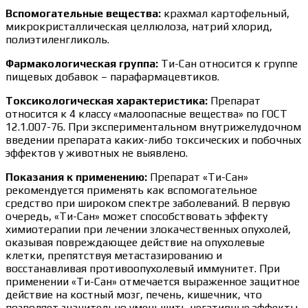
Вспомогательные вещества:
крахмал картофельный,
микрокристаллическая целлюлоза, натрий хлорид,
полиэтиленгликоль.
Фармакологическая группа:
Ти-Сан относится к группе
пищевых добавок – парафармацевтиков.
Токсикологическая характеристика:
Препарат
относится к 4 классу «малоопасные вещества» по ГОСТ
12.1.007-76. При экспериментальном внутрижелудочном
введении препарата каких-либо токсических и побочных
эффектов у животных не выявлено.
Показания к применению:
Препарат «Ти-Сан»
рекомендуется применять как вспомогательное
средство при широком спектре заболеваний. В первую
очередь, «Ти-Сан» может способствовать эффекту
химиотерапии при лечении злокачественных опухолей,
оказывая повреждающее действие на опухолевые
клетки, препятствуя метастазированию и
восстанавливая противоопухолевый иммунитет. При
применении «Ти-Сан» отмечается выраженное защитное
действие на костный мозг, печень, кишечник, что
позволяет значительно уменьшить негативные эффекты