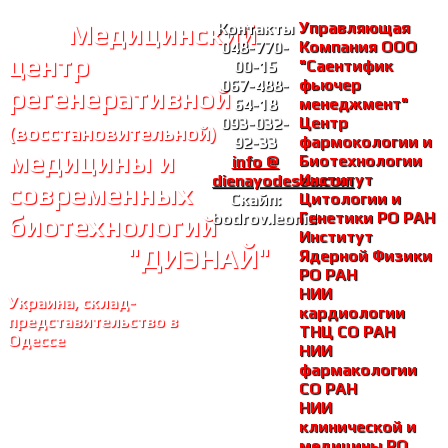
Медицинский
Управляющая
Контакты
Компания ООО
048-770-
центр
"Саентифик
00-15
фьючер
067-488-
регенеративной
менеджмент"
64-18
Центр
093-032-
(восстановительной)
фармокологии и
92-33
медицины и
Биотехнологии
info @
Институт
dienayodessa.com
современных
Цитологии и
Скайп:
Генетики РО РАH
bodrov.leonid
биотехнологий
Институт
"ДИЭНАЙ"
Ядерной Физики
РО РАH
НИИ
Украина, склад-
кардиологии
представительство в
ТНЦ СО РАH
Одессе
НИИ
фармакологии
СО РАH
НИИ
клинической и
медицины РО